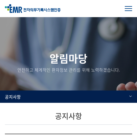
전
체
본
메
문
뉴
열
시
기
작
알림마당
안전하고 체계적인 환자정보 관리를 위해 노력하겠습니다.
공지사항
공지사항