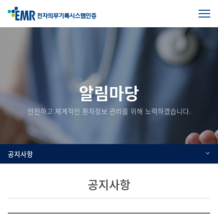
전
체
본
메
문
뉴
열
시
기
작
알림마당
안전하고 체계적인 환자정보 관리를 위해 노력하겠습니다.
공지사항
공지사항