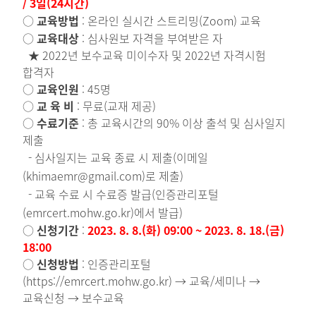
/ 3일(24시간)
○
교육방법
:
온라인 실시간 스트리밍(Zoom) 교육
○
교육대상
: 심사원보 자격을 부여받은 자
★ 2022년 보수교육 미이수자 및 2022년 자격시험
합격자
○
교육인원
: 45명
○
교 육 비
: 무료(교재 제공)
○
수료기준
: 총 교육시간의 90% 이상 출석 및 심사일지
제출
-
심사일지는 교육 종료 시 제출
(
이메일
(khimaemr@gmail.com)
로 제출
)
-
교육 수료 시 수료증 발급
(
인증관리포털
(emrcert.mohw.go.kr)
에서 발급
)
○
신청기간
:
2023. 8. 8.(화) 09:00
~ 2023. 8. 18.(금)
18:00
○
신청방법
:
인증관리포털
(https://emrcert.mohw.go.kr) → 교육/세미나 →
교육신청 → 보수교육