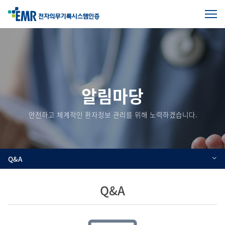
전
체
본
메
문
뉴
열
시
기
작
알림마당
안전하고 체계적인 환자정보 관리를 위해 노력하겠습니다.
Q&A
Q&A