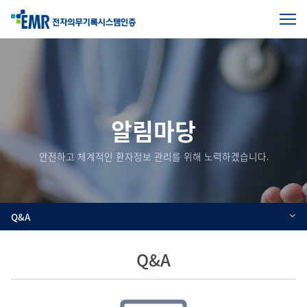
전
체
본
메
문
뉴
열
시
기
작
알림마당
안전하고 체계적인 환자정보 관리를 위해 노력하겠습니다.
Q&A
Q&A