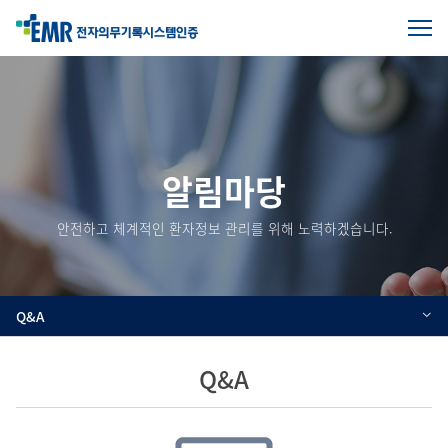
전
체
본
메
문
뉴
열
시
기
작
알림마당
안전하고 체계적인 환자정보 관리를 위해 노력하겠습니다.
Q&A
Q&A