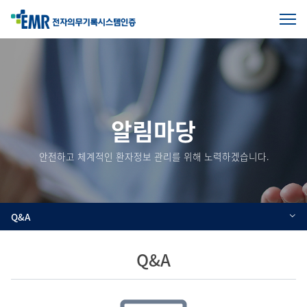
전
체
본
메
문
뉴
열
시
기
작
알림마당
안전하고 체계적인 환자정보 관리를 위해 노력하겠습니다.
Q&A
Q&A