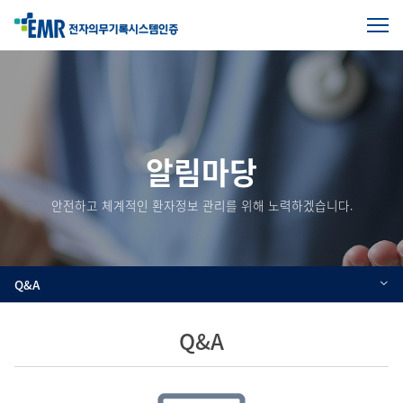
전
체
본
메
문
뉴
열
시
기
작
알림마당
안전하고 체계적인 환자정보 관리를 위해 노력하겠습니다.
Q&A
Q&A