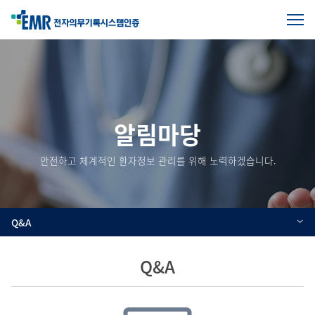
전
체
본
메
문
뉴
열
시
기
작
알림마당
안전하고 체계적인 환자정보 관리를 위해 노력하겠습니다.
Q&A
Q&A