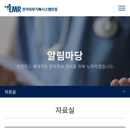
전
체
본
메
문
뉴
열
시
기
작
알림마당
안전하고 체계적인 환자정보 관리를 위해 노력하겠습니다.
자료실
자료실