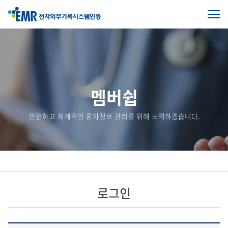
전
체
본
메
문
뉴
열
시
기
작
멤버쉽
안전하고 체계적인 환자정보 관리를 위해 노력하겠습니다.
로그인
로