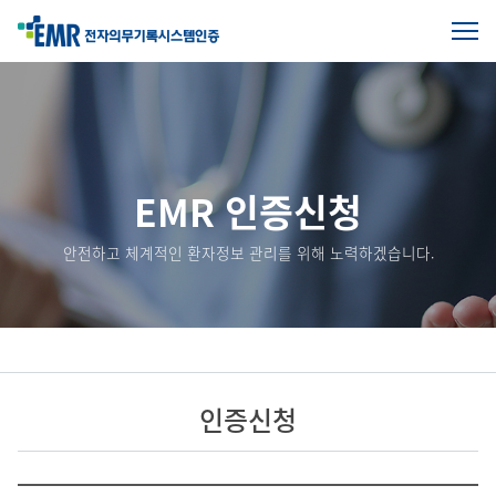
전
체
본
메
문
뉴
열
시
기
작
EMR 인증신청
안전하고 체계적인 환자정보 관리를 위해 노력하겠습니다.
인증신청