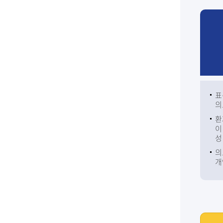
표
의
환
이
성
의
개