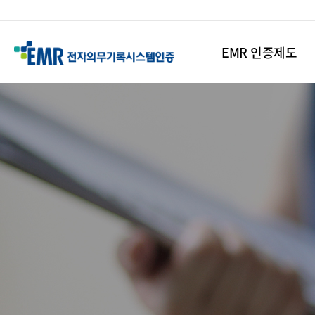
EMR 인증제도
본
문
시
작