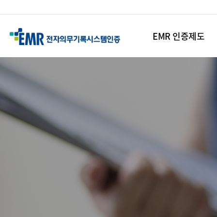
EMR 인증제도
본
문
시
작