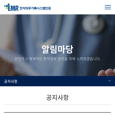
전
체
본
메
문
뉴
열
시
기
작
알림마당
안전하고 체계적인 환자정보 관리를 위해 노력하겠습니다.
공지사항
공지사항