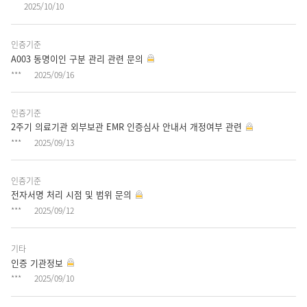
2025/10/10
목,
작
성
인증기준
A003 동명이인 구분 관리 관련 문의
자,
***
2025/09/16
작
성
일
인증기준
자
2주기 의료기관 외부보관 EMR 인증심사 안내서 개정여부 관련
항
***
2025/09/13
목
으
인증기준
로
전자서명 처리 시점 및 범위 문의
구
***
2025/09/12
성
되
어
기타
인증 기관정보
있
***
2025/09/10
습
니