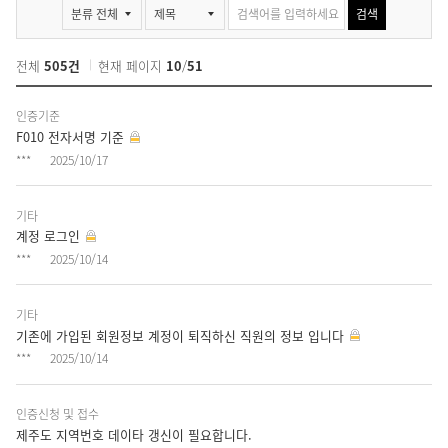
묻고답하기 게시판 검색
검색
전체
505건
현재 페이지
10
/
51
묻
인증기준
고
F010 전자서명 기준
답
***
2025/10/17
하
기
게
기타
시
계정 로그인
판
***
2025/10/14
목
록
기타
-
기존에 가입된 회원정보 계정이 퇴직하신 직원의 정보 입니다
번
***
2025/10/14
호,
분
인증신청 및 접수
류,
제주도 지역번호 데이타 갱신이 필요합니다.
제