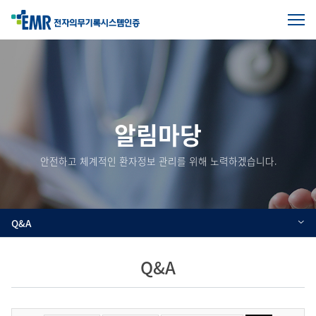
전
체
본
메
문
뉴
열
시
기
작
알림마당
안전하고 체계적인 환자정보 관리를 위해 노력하겠습니다.
Q&A
Q&A