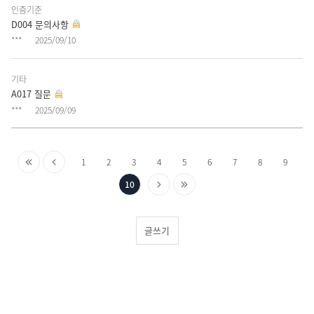
다.
인증기준
D004 문의사항
***
2025/09/10
기타
A017 질문
***
2025/09/09
게
처
이
1
2
3
4
5
6
7
8
9
시
음
전
다
마
(현
10
글
으
으
음
지
재
페
이
로
로
으
막
페
글쓰기
징
로
으
이
로
지)