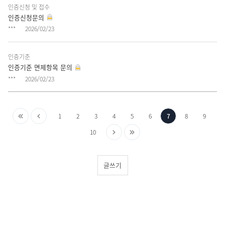
다.
인증신청 및 접수
인증신청문의
***
2026/02/23
인증기준
인증기준 면제항목 문의
***
2026/02/23
게
처
이
(현
1
2
3
4
5
6
7
8
9
시
음
전
다
마
재
10
글
으
으
음
지
페
페
이
로
로
으
막
이
글쓰기
징
로
으
지)
로