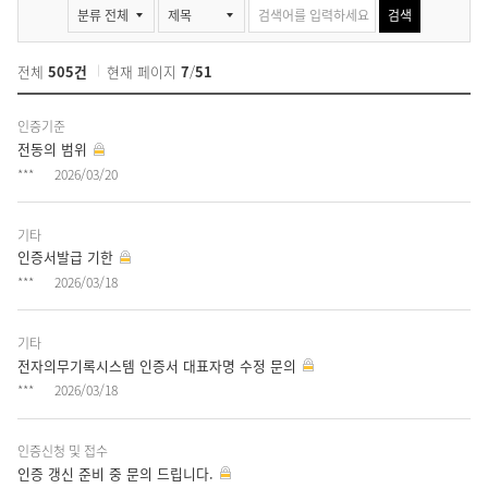
묻고답하기 게시판 검색
검색
전체
505건
현재 페이지
7
/
51
묻
인증기준
고
전동의 범위
답
***
2026/03/20
하
기
게
기타
시
인증서발급 기한
판
***
2026/03/18
목
록
기타
-
전자의무기록시스템 인증서 대표자명 수정 문의
번
***
2026/03/18
호,
분
인증신청 및 접수
류,
인증 갱신 준비 중 문의 드립니다.
제