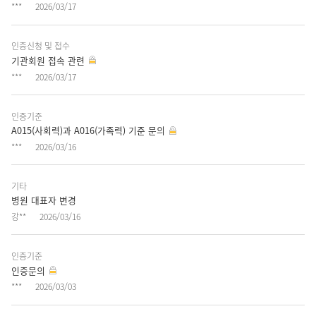
***
2026/03/17
목,
작
성
인증신청 및 접수
기관회원 접속 관련
자,
***
2026/03/17
작
성
일
인증기준
자
A015(사회력)과 A016(가족력) 기준 문의
항
***
2026/03/16
목
으
기타
로
병원 대표자 변경
구
강**
2026/03/16
성
되
어
인증기준
인증문의
있
***
2026/03/03
습
니