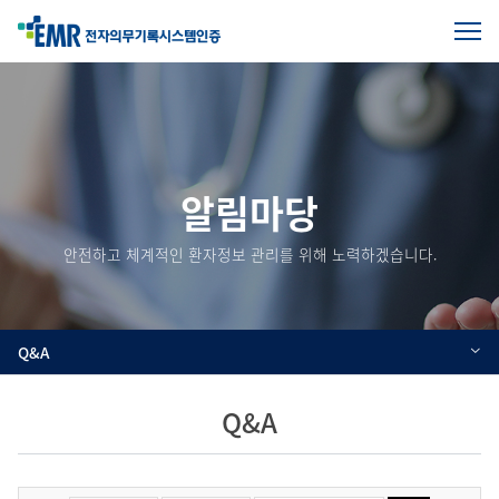
전
체
본
메
문
뉴
열
시
기
작
알림마당
안전하고 체계적인 환자정보 관리를 위해 노력하겠습니다.
Q&A
Q&A