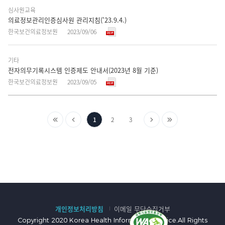
니
심사원교육
다.
의료정보관리인증심사원 관리지침('23.9.4.)
한국보건의료정보원
2023/09/06
기타
전자의무기록시스템 인증제도 안내서(2023년 8월 기준)
한국보건의료정보원
2023/09/05
게
처
이
다
마
(현
1
2
3
시
음
전
음
지
재
글
으
으
으
막
페
페
이
로
로
로
으
이
징
로
지)
개인정보처리방침
이메일 무단수집거부
Copyright 2020 Korea Health Information Service.All Rights