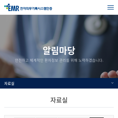
전
체
본
메
문
뉴
열
시
기
작
알림마당
안전하고 체계적인 환자정보 관리를 위해 노력하겠습니다.
자료실
자료실