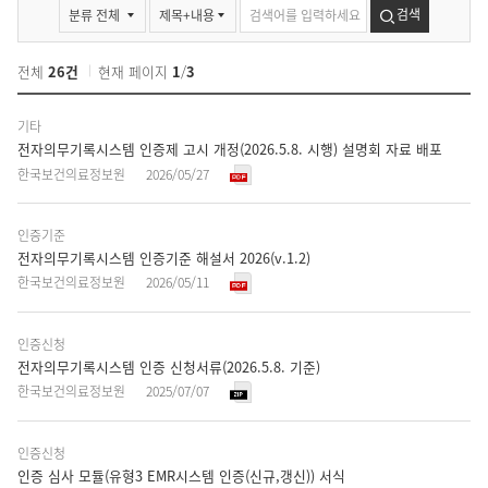
자료실 검색
검색
전체
26건
현재 페이지
1
/
3
자
기타
료
전자의무기록시스템 인증제 고시 개정(2026.5.8. 시행) 설명회 자료 배포
실
한국보건의료정보원
2026/05/27
목
록
-
인증기준
번
전자의무기록시스템 인증기준 해설서 2026(v.1.2)
호,
한국보건의료정보원
2026/05/11
분
류,
인증신청
제
전자의무기록시스템 인증 신청서류(2026.5.8. 기준)
목,
한국보건의료정보원
2025/07/07
작
성
인증신청
자,
인증 심사 모듈(유형3 EMR시스템 인증(신규,갱신)) 서식
등