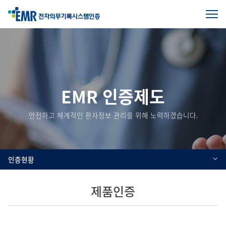
전
체
본
메
문
뉴
열
시
기
작
EMR 인증제도
안전하고 체계적인 환자정보 관리를 위해 노력하겠습니다.
인증현황
제품인증