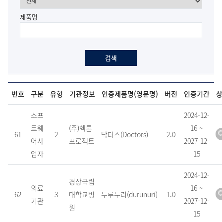
제품명
검색
번호
구분
유형
기관정보
인증제품명(영문명)
버전
인증기간
제
소프
2024-12-
품
트웨
(주)헥톤
16 ~
61
2
닥터스(Doctors)
2.0
인
어사
프로젝트
2027-12-
증
업자
15
현
황
2024-12-
경상국립
목
의료
16 ~
62
3
대학교병
두루누리(durunuri)
1.0
록
기관
2027-12-
원
이
15