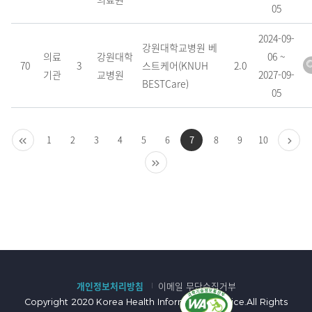
05
2024-09-
강원대학교병원 베
의료
강원대학
06 ~
70
3
스트케어(KNUH
2.0
기관
교병원
2027-09-
BESTCare)
05
처
1
2
3
4
5
6
7
8
9
10
다
음
마
음
지
막
개인정보처리방침
이메일 무단수집거부
Copyright 2020 Korea Health Information Service.All Rights