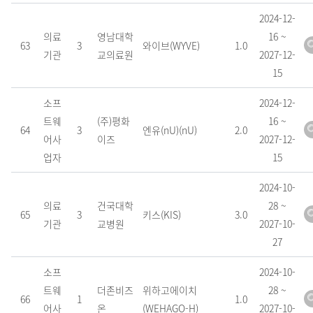
며,
2024-12-
번
의료
영남대학
16 ~
호,
63
3
와이브(WYVE)
1.0
기관
교의료원
2027-12-
구
15
분,
유
소프
2024-12-
형,
트웨
(주)평화
16 ~
64
3
엔유(nU)(nU)
2.0
기
어사
이즈
2027-12-
관
업자
15
정
2024-10-
보,
의료
건국대학
28 ~
인
65
3
키스(KIS)
3.0
기관
교병원
2027-10-
증
27
제
품
소프
2024-10-
명,
트웨
더존비즈
위하고에이치
28 ~
버
66
1
1.0
어사
온
(WEHAGO-H)
2027-10-