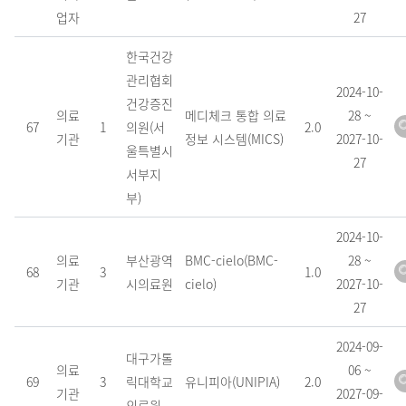
전,
업자
27
인
증
한국건강
일
관리협회
2024-10-
자
건강증진
의료
메디체크 통합 의료
28 ~
항
67
1
의원(서
2.0
기관
정보 시스템(MICS)
2027-10-
목
울특별시
27
으
서부지
로
부)
구
2024-10-
분
의료
부산광역
BMC-cielo(BMC-
28 ~
되
68
3
1.0
기관
시의료원
cielo)
2027-10-
어
27
있
습
2024-09-
니
대구가톨
의료
06 ~
다.
69
3
릭대학교
유니피아(UNIPIA)
2.0
기관
2027-09-
의료원