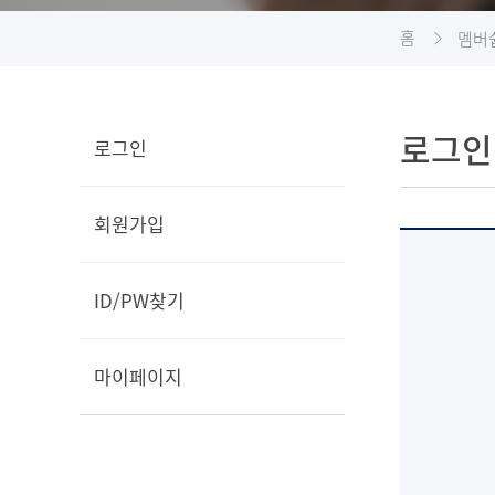
홈
멤버
로그인
로그인
회원가입
로
그
ID/PW찾기
인
폼
마이페이지