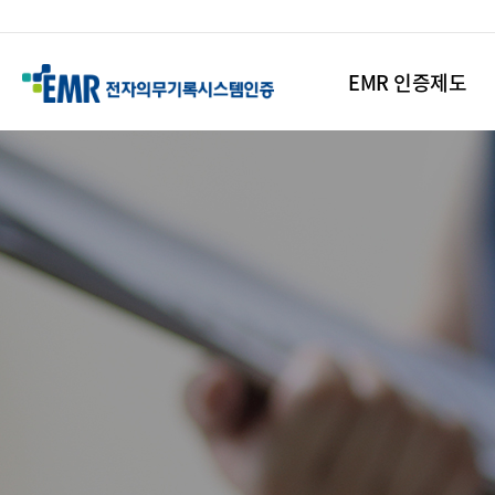
EMR 인증제도
본
문
시
작